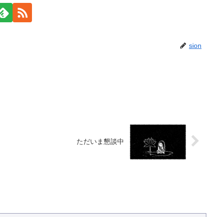
sion
ただいま懇談中