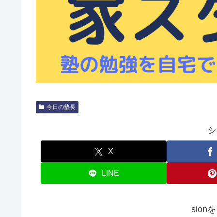
今日の塾長
シ
X
LINE
sio