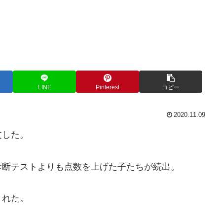
LINE
Pinterest
コピー
2020.11.09
文した。
診断テストよりも点数を上げた子たちが続出。
された。