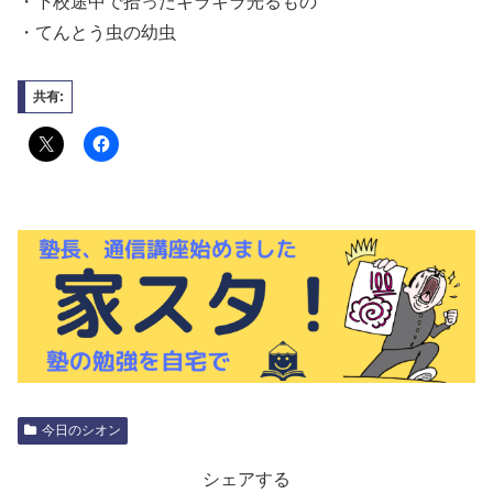
・下校途中で拾ったキラキラ光るもの
・てんとう虫の幼虫
共有:
今日のシオン
シェアする