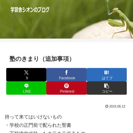
塾のきまり（追加事項）
X
Facebook
はてブ
LINE
Pinterest
コピー
2015.06.12
持って来てはいけないもの
・学校の正門前で配られた聖書