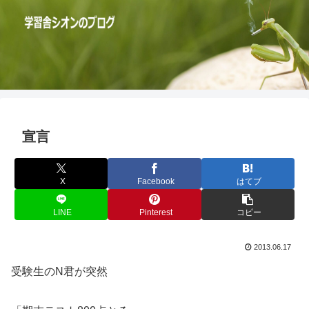
宣言
X
Facebook
はてブ
LINE
Pinterest
コピー
2013.06.17
受験生のN君が突然