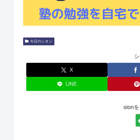
今日のシオン
シ
X
LINE
sio