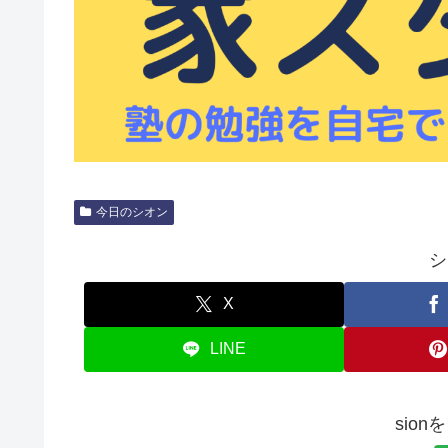
今日のシオン
シ
X
LINE
sio