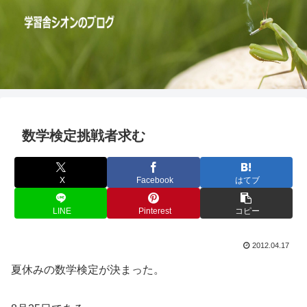
数学検定挑戦者求む
X
Facebook
はてブ
LINE
Pinterest
コピー
2012.04.17
夏休みの数学検定が決まった。