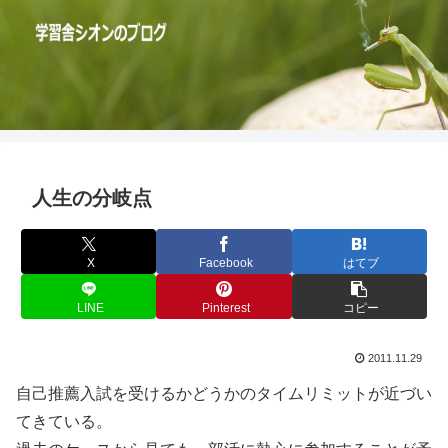
人生の分岐点
X
Facebook
はてブ
LINE
Pinterest
コピー
2011.11.29
自己推薦入試を受けるかどうかのタイムリミットが近づい
てきている。