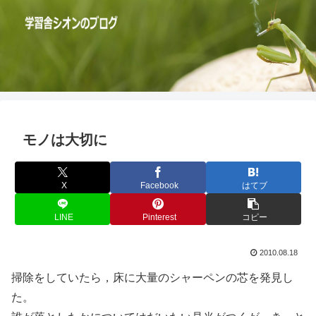
モノは大切に
X
Facebook
はてブ
LINE
Pinterest
コピー
2010.08.18
掃除をしていたら，床に大量のシャーペンの芯を発見し
た。