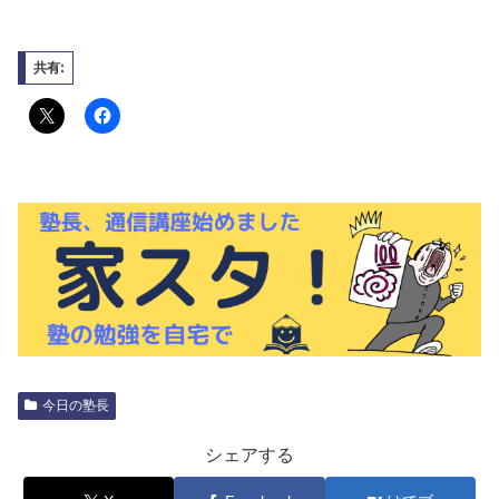
共有:
今日の塾長
シェアする