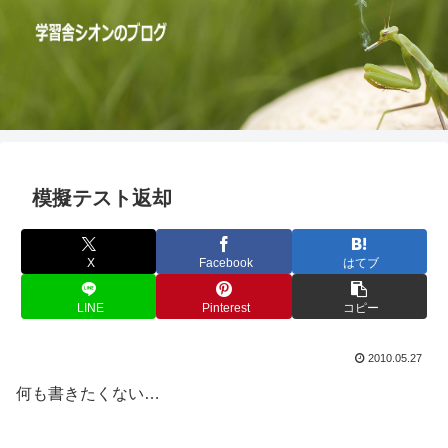
模擬テスト返却
X
Facebook
はてブ
LINE
Pinterest
コピー
2010.05.27
何も書きたくない…