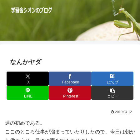
なんかヤダ
X
Facebook
はてブ
LINE
Pinterest
コピー
2010.04.12
週の初めである。
ここのところ仕事が溜まっていたりしたので、今日は朝か