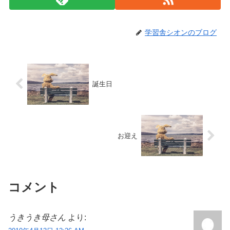
学習舎シオンのブログ
誕生日
お迎え
コメント
うきうき母さん
より: