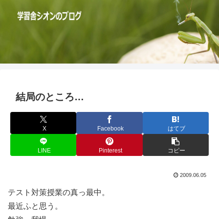
結局のところ…
X
Facebook
はてブ
LINE
Pinterest
コピー
2009.06.05
テスト対策授業の真っ最中。
最近ふと思う。