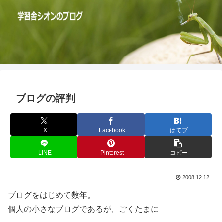
ブログの評判
X
Facebook
はてブ
LINE
Pinterest
コピー
2008.12.12
ブログをはじめて数年。
個人の小さなブログであるが、ごくたまに