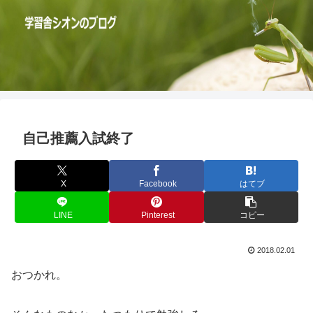
自己推薦入試終了
X
Facebook
はてブ
LINE
Pinterest
コピー
2018.02.01
おつかれ。