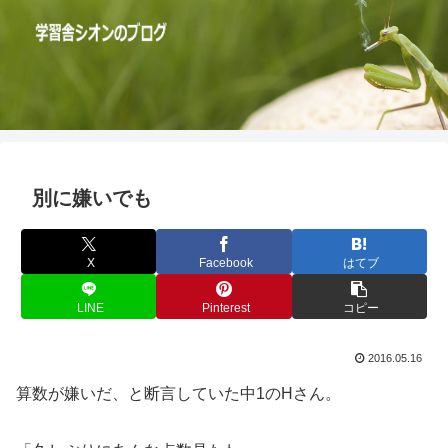
別に嫌いでも
X
Facebook
はてブ
LINE
Pinterest
コピー
2016.05.16
算数が嫌いだ、と断言していた中1のHさん。