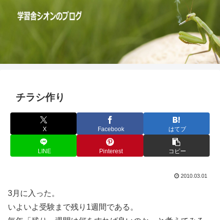
チラシ作り
X
Facebook
はてブ
LINE
Pinterest
コピー
2010.03.01
3月に入った。
いよいよ受験まで残り1週間である。