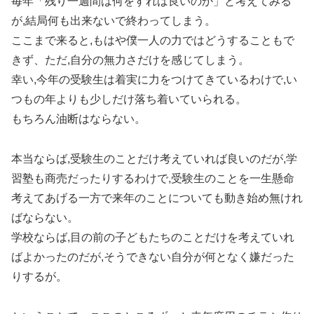
毎年「残り一週間は何をすれば良いのか」と考えてみる
が,結局何も出来ないで終わってしまう。
ここまで来ると,もはや僕一人の力ではどうすることもで
きず、ただ,自分の無力さだけを感じてしまう。
幸い,今年の受験生は着実に力をつけてきているわけで,い
つもの年よりも少しだけ落ち着いていられる。
もちろん油断はならない。
本当ならば,受験生のことだけ考えていれば良いのだが,学
習塾も商売だったりするわけで,受験生のことを一生懸命
考えてあげる一方で来年のことについても動き始め無けれ
ばならない。
学校ならば,目の前の子どもたちのことだけを考えていれ
ばよかったのだが,そうできない自分が何となく嫌だった
りするが。