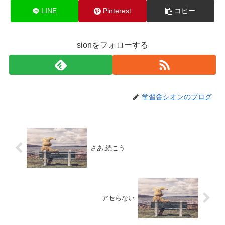
LINE
Pinterest
コピー
sionをフォローする
学習舎シオンのブログ
さあ,続こう
アセらない